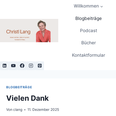
Zum
Willkommen
Inhalt
springen
Blogbeiträge
Podcast
Bücher
Kontaktformular
BLOGBEITRÄGE
Vielen Dank
Von
clang
11. Dezember 2025