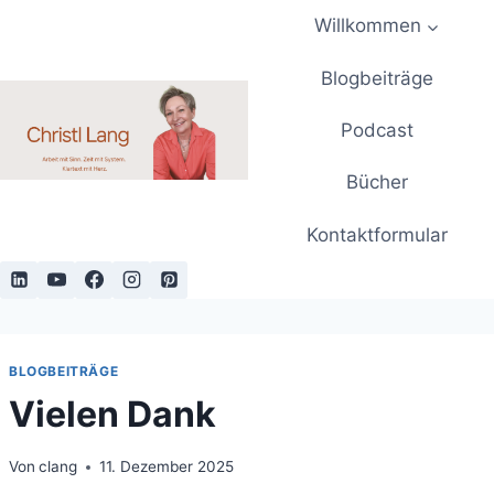
Zum
Willkommen
Inhalt
springen
Blogbeiträge
Podcast
Bücher
Kontaktformular
BLOGBEITRÄGE
Vielen Dank
Von
clang
11. Dezember 2025