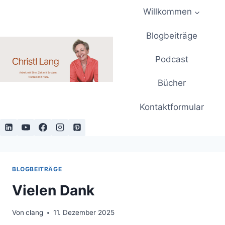
Zum
Willkommen
Inhalt
springen
Blogbeiträge
Podcast
Bücher
Kontaktformular
BLOGBEITRÄGE
Vielen Dank
Von
clang
11. Dezember 2025