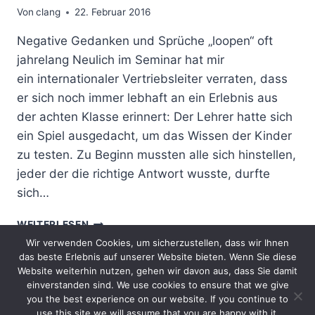
Von
clang
22. Februar 2016
Negative Gedanken und Sprüche „loopen“ oft
jahrelang Neulich im Seminar hat mir
ein internationaler Vertriebsleiter verraten, dass
er sich noch immer lebhaft an ein Erlebnis aus
der achten Klasse erinnert: Der Lehrer hatte sich
ein Spiel ausgedacht, um das Wissen der Kinder
zu testen. Zu Beginn mussten alle sich hinstellen,
jeder der die richtige Antwort wusste, durfte
sich…
NEGATIVE
WEITERLESEN
GEDANKEN
Wir verwenden Cookies, um sicherzustellen, dass wir Ihnen
&
das beste Erlebnis auf unserer Website bieten. Wenn Sie diese
SPRÜCHE
Website weiterhin nutzen, gehen wir davon aus, dass Sie damit
TRANSFORMIEREN
einverstanden sind. We use cookies to ensure that we give
you the best experience on our website. If you continue to
Impressum
Datenschutzerklärung
use this site we will assume that you are happy with it.