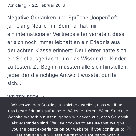
Von
clang
22. Februar 2016
Negative Gedanken und Sprüche „loopen“ oft
jahrelang Neulich im Seminar hat mir
ein internationaler Vertriebsleiter verraten, dass
er sich noch immer lebhaft an ein Erlebnis aus
der achten Klasse erinnert: Der Lehrer hatte sich
ein Spiel ausgedacht, um das Wissen der Kinder
zu testen. Zu Beginn mussten alle sich hinstellen,
jeder der die richtige Antwort wusste, durfte
sich…
NEGATIVE
WEITERLESEN
GEDANKEN
Wir verwenden Cookies, um sicherzustellen, dass wir Ihnen
&
das beste Erlebnis auf unserer Website bieten. Wenn Sie diese
SPRÜCHE
Website weiterhin nutzen, gehen wir davon aus, dass Sie damit
TRANSFORMIEREN
einverstanden sind. We use cookies to ensure that we give
you the best experience on our website. If you continue to
Impressum
Datenschutzerklärung
use this site we will assume that you are happy with it.