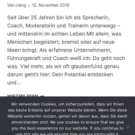
Von
clang
12. November 2015
Seit über 25 Jahren bin ich als Sprecherin,
Coach, Moderatorin und Trainerin unterwegs –
und mittendrin im echten Leben.Mit allem, was
Menschen begeistert, bremst oder auf neue
Ideen bringt. Als erfahrene Unternehmerin,
Führungskraft und Coach weiß ich: Da geht noch
was. Viel mehr, als wir oft glauben!Und genau
darum geht’s hier: Dein Potential entdecken
und…
WARUM
WEITERLESEN
ICH
Wir verwenden Cookies, um sicherzustellen, dass wir Ihnen
DIESEN
das beste Erlebnis auf unserer Website bieten. Wenn Sie diese
BLOG
Website weiterhin nutzen, gehen wir davon aus, dass Sie damit
MACHE
einverstanden sind. We use cookies to ensure that we give
you the best experience on our website. If you continue to
Impressum
Datenschutzerklärung
use this site we will assume that you are happy with it.