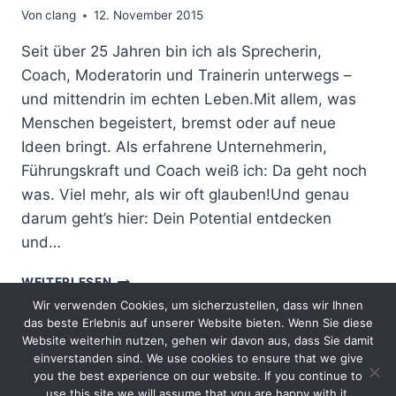
Von
clang
12. November 2015
Seit über 25 Jahren bin ich als Sprecherin,
Coach, Moderatorin und Trainerin unterwegs –
und mittendrin im echten Leben.Mit allem, was
Menschen begeistert, bremst oder auf neue
Ideen bringt. Als erfahrene Unternehmerin,
Führungskraft und Coach weiß ich: Da geht noch
was. Viel mehr, als wir oft glauben!Und genau
darum geht’s hier: Dein Potential entdecken
und…
WARUM
WEITERLESEN
ICH
Wir verwenden Cookies, um sicherzustellen, dass wir Ihnen
DIESEN
das beste Erlebnis auf unserer Website bieten. Wenn Sie diese
BLOG
Website weiterhin nutzen, gehen wir davon aus, dass Sie damit
MACHE
einverstanden sind. We use cookies to ensure that we give
you the best experience on our website. If you continue to
Impressum
Datenschutzerklärung
use this site we will assume that you are happy with it.